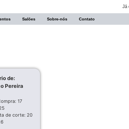
Já 
entos
Salões
Sobre-nós
Contato
io de:
o Pereira
Compra: 17
25
ta de corte: 20
26