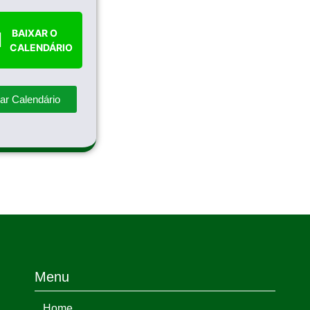
BAIXAR O
CALENDÁRIO
ar Calendário
Menu
Home